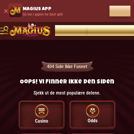
Magius App
ÅPEN
Gå inn i appen for best spill
LOGG INN
REGISTRER DEG
404 Side Ikke Funnet
Oops! Vi finner ikke den siden
Sjekk ut de mest populære delene.
Odds
Casino