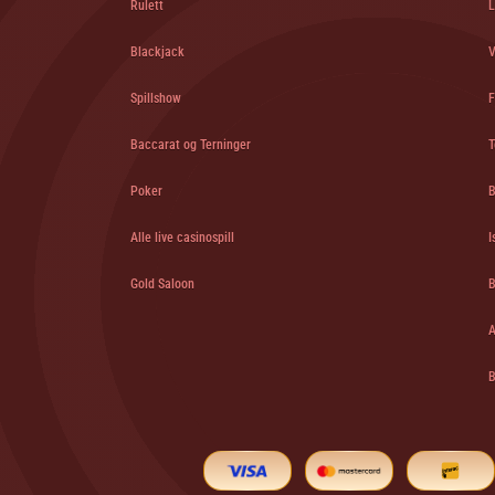
Rulett
L
Blackjack
V
Spillshow
F
Baccarat og Terninger
T
Poker
B
Alle live casinospill
I
Gold Saloon
B
A
B