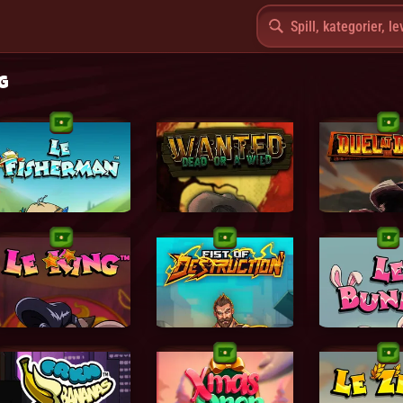
Spill, kategorier, l
g
NY
NY
Le Fisherman
Wanted: Dead or a Wild
Duel at 
NY
NY
NY
Le King
Fist of Destruction
Le Bun
NY
NY
FRKN Bananas
Xmas Drop
Le Zeu