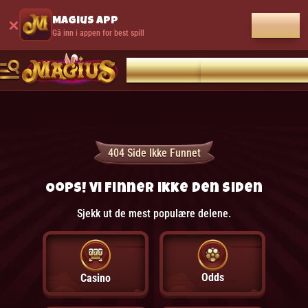
Magius App
ÅPEN
Gå inn i appen for best spill
LOGG INN
REGISTRER DEG
404 Side Ikke Funnet
Oops! Vi finner ikke den siden
Sjekk ut de mest populære delene.
Odds
Casino