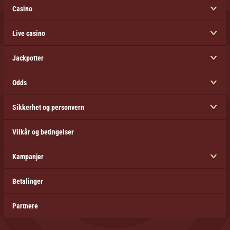
Casino
Live casino
Jackpotter
Odds
Sikkerhet og personvern
Vilkår og betingelser
Kampanjer
Betalinger
Partnere