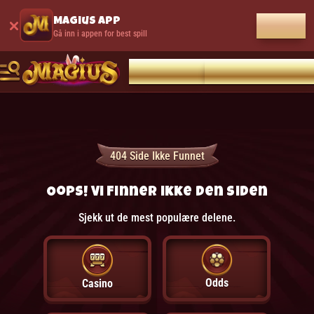
Magius App
ÅPEN
Gå inn i appen for best spill
LOGG INN
REGISTRER DEG
404 Side Ikke Funnet
Oops! Vi finner ikke den siden
Sjekk ut de mest populære delene.
Odds
Casino