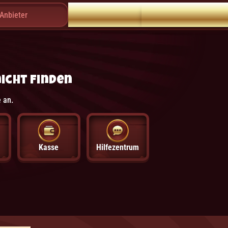
EINLOGGEN
REGISTRIEREN
 Anbieter
nicht finden
e an.
Kasse
Hilfezentrum