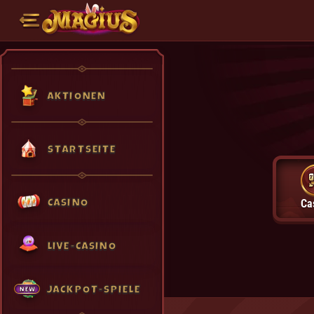
AKTIONEN
STARTSEITE
CASINO
Ca
LIVE-CASINO
JACKPOT-SPIELE
NEW