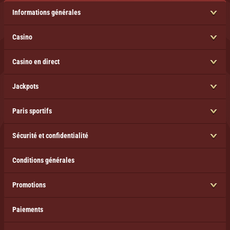
Informations générales
Casino
Casino en direct
Jackpots
Paris sportifs
Sécurité et confidentialité
Conditions générales
Promotions
Paiements