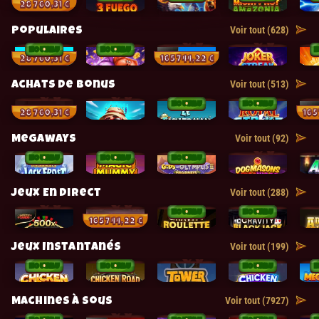
28 760,31 €
Populaires
Voir tout (628)
NOUVEAU
NOUVEAU
N
28 760,31 €
165 744,22 €
Achats De Bonus
Voir tout (513)
NOUVEAU
NOUVEAU
28 760,31 €
165
Megaways
Voir tout (92)
NOUVEAU
NOUVEAU
NOUVEAU
Jeux En Direct
Voir tout (288)
NOUVEAU
NOUVEAU
165 744,22 €
Jeux Instantanés
Voir tout (199)
NOUVEAU
NOUVEAU
NOUVEAU
N
Machines À Sous
Voir tout (7927)