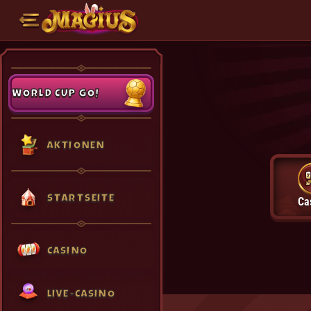
WORLD CUP GO!
AKTIONEN
STARTSEITE
Ca
CASINO
LIVE-CASINO