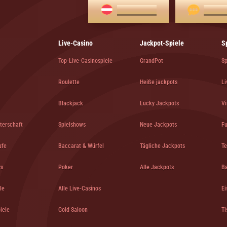
DEUTSCH
LIVE 
Live-Casino
Jackpot-Spiele
S
Top-Live-Casinospiele
GrandPot
Sp
Roulette
Heiße jackpots
Li
Blackjack
Lucky Jackpots
Vi
terschaft
Spielshows
Neue Jackpots
Fu
ufe
Baccarat & Würfel
Tägliche Jackpots
Te
s
Poker
Alle Jackpots
Ba
le
Alle Live-Casinos
Ei
iele
Gold Saloon
Ti