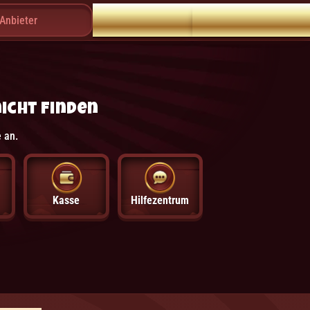
EINLOGGEN
REGISTRIEREN
 Anbieter
nicht finden
e an.
Kasse
Hilfezentrum