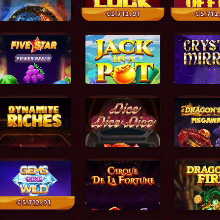
€ 5.712,91
€ 5.712
Five Star Power Reels
Jack in a Pot
Crystal Mi
Dynamite Riches
Dice Dice Dice
Dragon's Fire 
Gems Gone Wild
Cirque de la Fortune
Dragon's 
€ 5.712,91