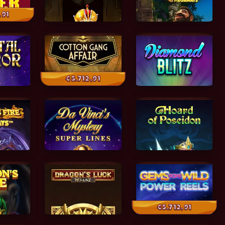
,91
rror
Cotton Gang Affair
Diamond Blitz
€ 5.712,91
Megaways
Da Vinci's Mystery
Hoard of Poseidon
Fire
Dragon's Luck Deluxe
Gems Gone Wild Power Reels
€ 5.712,91