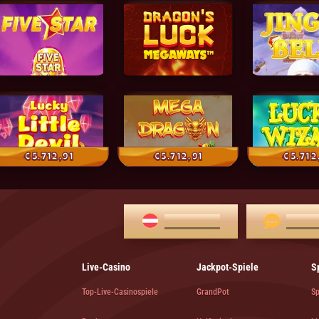
Five Star
Dragon's Luck Megaways
Jingle Be
Lucky Little Devil
Mega Dragon
Lucky Wi
€ 5.712,91
€ 5.712,91
€ 5.712
DEUTSCH
LIVE 
Live-Casino
Jackpot-Spiele
S
Top-Live-Casinospiele
GrandPot
Sp