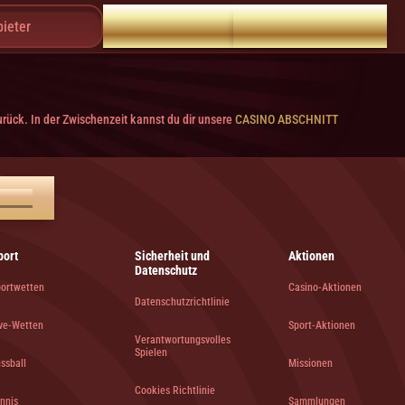
EINLOGGEN
REGISTRIEREN
bieter
urück. In der Zwischenzeit kannst du dir unsere
CASINO ABSCHNITT
CHAT
port
Sicherheit und
Aktionen
Datenschutz
ortwetten
Casino-Aktionen
Datenschutzrichtlinie
ve-Wetten
Sport-Aktionen
Verantwortungsvolles
Spielen
ssball
Missionen
Cookies Richtlinie
nnis
Sammlungen