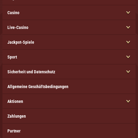
Casino
Live-Casino
Jackpot-Spiele
Sport
Sicherheit und Datenschutz
Allgemeine Geschäftsbedingungen
Aktionen
Zahlungen
Partner