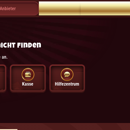
EINLOGGEN
REGISTRIEREN
 Anbieter
nicht finden
e an.
Kasse
Hilfezentrum