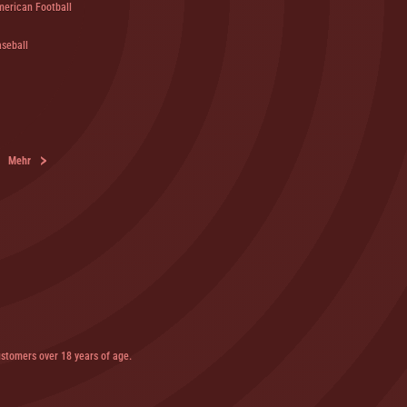
erican Football
seball
Mehr
stomers over 18 years of age.