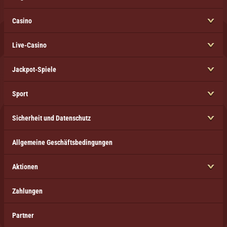
Casino
Live-Casino
Jackpot-Spiele
Sport
Sicherheit und Datenschutz
Allgemeine Geschäftsbedingungen
Aktionen
Zahlungen
Partner