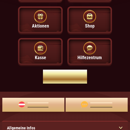
Aktionen
Shop
Kasse
Hilfezentrum
STARTSEITE
DEUTSCH
LIVE CHAT
Allgemeine Infos