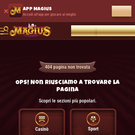
App Magius
APRI
Accedi all'app per giocare al meglio
ACCEDI
REGISTRATI
404 pagina non trovata
Ops! Non riusciamo a trovare la
pagina
Scopri le sezioni più popolari.
Sport
Casinò