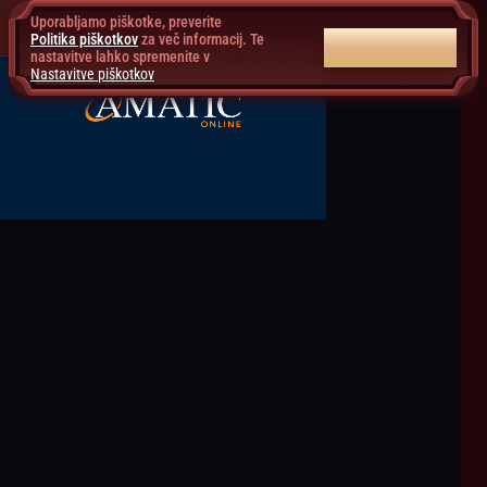
Uporabljamo piškotke, preverite
Politika piškotkov
za več informacij. Te
SPREJMI VSE
nastavitve lahko spremenite v
Nastavitve piškotkov