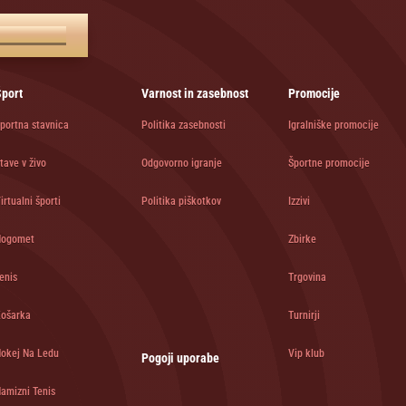
T V ŽIVO
Šport
Varnost in zasebnost
Promocije
portna stavnica
Politika zasebnosti
Igralniške promocije
tave v živo
Odgovorno igranje
Športne promocije
irtualni športi
Politika piškotkov
Izzivi
Nogomet
Zbirke
enis
Trgovina
ošarka
Turnirji
okej Na Ledu
Vip klub
Pogoji uporabe
amizni Tenis