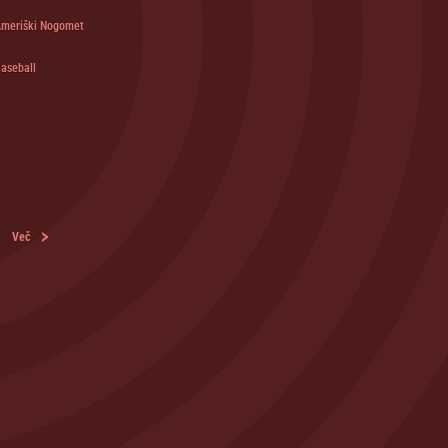
meriški Nogomet
aseball
Več