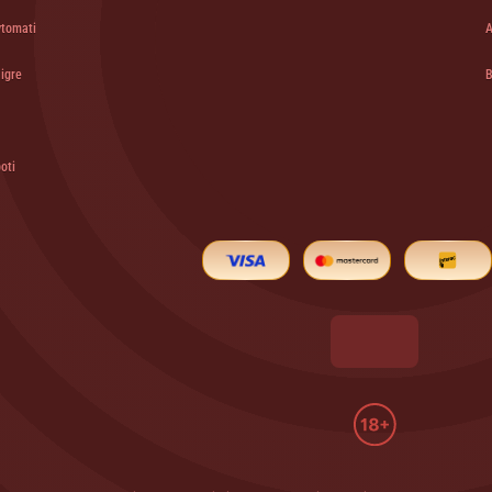
vtomati
A
igre
B
oti