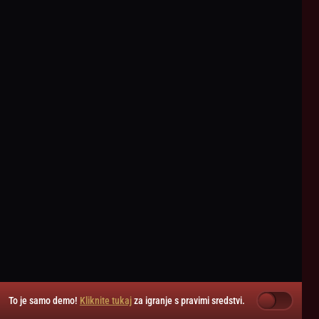
To je samo demo!
Kliknite tukaj
za igranje s pravimi sredstvi.