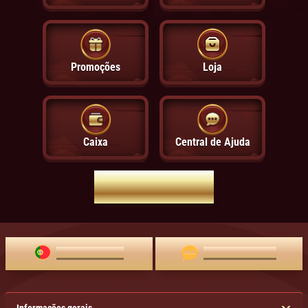
Promoções
Loja
Caixa
Central de Ajuda
PAGINA INICIAL
PORTUGUÊS
CHAT AO VIVO