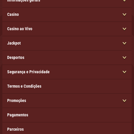
Informações gerais
Casino
Casino ao Vivo
Jackpot
Desportos
Segurança e Privacidade
Termos e Condições
Promoções
Pagamentos
Parceiros