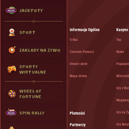
JACKPOTY
NEW
Informacje Ogólne
Kasyno
SPORT
O Nas
Top
ZAKŁADY NA ŻYWO
Centrum Pomocy
Nowe
Utwórz skrót
Popular
SPORTY
WIRTUALNE
Mapa strony
Mistrzos
Gry z B
WHEEL OF
FORTUNE
Megawa
SPIN RALLY
Gry na Ż
Płatności
NEW
Partnerzy
Gry Nat