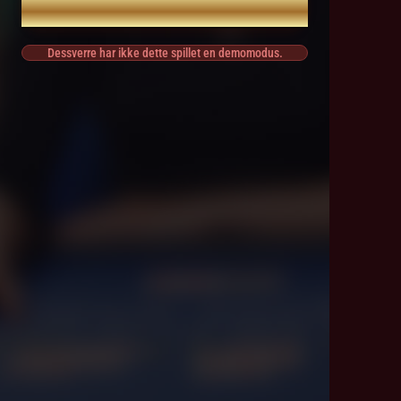
Dessverre har ikke dette spillet en demomodus.