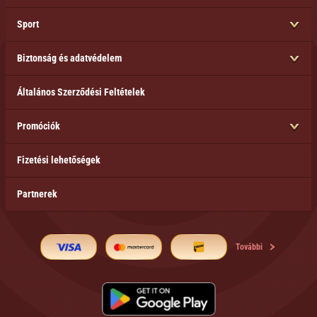
például napi, forró és álomesős jackpotokat.
Asztali játékok
– Számos asztali játékunk van, például Gold Saloon játékok, Baccarat
Sport
és Kocka, Póker, Blackjack és még sok más.
Kártyajátékok
– Lépj be Élő Kaszinónk lobbyjába, és játszd kedvenc kártyajátékaidat.
Kockajátékok
– Dobd el a kockákat, és élvezd az élő osztóval való valós idejű
Biztonság és adatvédelem
játékélményt.
Mivel a legjobbat szeretnénk játékosainknak, a legjobb online kaszinószolgáltatókkal
Általános Szerződési Feltételek
dolgozunk együtt.
Játssz a Magius oldalán, és élvezd a legjobb nyerőgépeket és még sok mást!
Promóciók
Magius Online Élő Kaszinó
Fizetési lehetőségek
Ha az élő kaszinójátékok a kedvenceid, akkor nálunk biztosan megtalálod a számításod.
Több száz élő kaszinójátékot fedezhetsz fel. Helyezkedj el kényelmesen, társalgj más
játékosokkal, és hagyd, hogy a valódi osztók végezzék a munkát.
Partnerek
A Magius Online Élő Kaszinójában számos játék vár rád, többek között élő osztós játékok,
Élő Club Royale játékok és még sok más.
Néhány lehetőség, amit kipróbálhatsz:
További
Élő Játék Show-k
Élő Póker
Élő Blackjack
Élő Rulett
Élő Baccarat
Élő Kockajátékok