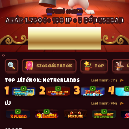
ÜDVÖZLŐ CSOMAG
Akár 1.750€ + 150 IP + 3 bónuszban
CSATLAKOZZ
MOST
SZOLGÁLTATÓK
TOP
Top Játékok: Netherlands
Lásd mindet (511)
1
2
3
4
ÚJ
ÚJ
ÚJ
ÚJ
Új
Lásd mindet (704)
ÚJ
ÚJ
ÚJ