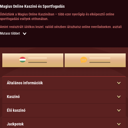
Magius Online Kaszinó és Sportfogadás
Üdvözlünk a Magius Online Kaszinóban – több ezer nyerőgép és elképesztő online
sportfogadási esélyek otthonában.
Amint regisztrált játékos leszel, valódi pénzben játszhatsz online nyerőgépeken, asztali
játékokon, élő játékokon és még sok máson. Ha pedig sportfogadó vagy, akkor sem
Mutass többet
maradsz ki: sportfogadási lehetőségeink kiterjednek világszerte, bőséges
sporteseményekkel és kiemelkedő oddsokkal.
A Magius oldalánszeretnénk, ha játékosaink maximálisan kihasználhatnák befizetéseiket,
ezért Üdvözlő Bónuszt és számos heti ajánlatot biztosítunk, amelyek igényelhetők.
MAGYAR
ÉLŐ CHAT
Regisztrálj most, hogy kipróbálhasd online kaszinónkat és felfedezd Sportfogadási
Részlegünket!
Magius Online Kaszinó
Általános információk
Online kaszinónkban több ezer online nyerőgép és élő játék közül választhatsz! Legyen szó
egyedül játszott online nyerőgépekről vagy több játékossal együtt élő játékokról, nálunk
biztosan megtalálod a számodra megfelelő játékot.
Kaszinó
Íme néhány online kaszinójáték, amelyeket játszhatsz:
Nyerőgépek
– Élvezd a klasszikus, videós, megaways és bónusz vásárlási funkcióval
Élő kaszinó
rendelkező nyerőgépeket.
Élő játékok
– Szeretsz élőben játszani? Számos klasszikus és különleges játékshow vár
rád.
Jackpotok
Jackpotok
– Ha szereted a jackpot játékokat, többféle jackpotot is kipróbálhatsz,