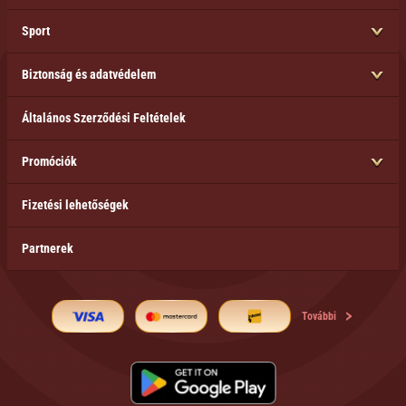
például napi, forró és álomesős jackpotokat.
Asztali játékok
– Számos asztali játékunk van, például Gold Saloon játékok, Baccarat
Sport
és Kocka, Póker, Blackjack és még sok más.
Kártyajátékok
– Lépj be Élő Kaszinónk lobbyjába, és játszd kedvenc kártyajátékaidat.
Kockajátékok
– Dobd el a kockákat, és élvezd az élő osztóval való valós idejű
Biztonság és adatvédelem
játékélményt.
Mivel a legjobbat szeretnénk játékosainknak, a legjobb online kaszinószolgáltatókkal
Általános Szerződési Feltételek
dolgozunk együtt.
Játssz a Magius oldalán, és élvezd a legjobb nyerőgépeket és még sok mást!
Promóciók
Magius Online Élő Kaszinó
Fizetési lehetőségek
Ha az élő kaszinójátékok a kedvenceid, akkor nálunk biztosan megtalálod a számításod.
Több száz élő kaszinójátékot fedezhetsz fel. Helyezkedj el kényelmesen, társalgj más
játékosokkal, és hagyd, hogy a valódi osztók végezzék a munkát.
Partnerek
A Magius Online Élő Kaszinójában számos játék vár rád, többek között élő osztós játékok,
Élő Club Royale játékok és még sok más.
Néhány lehetőség, amit kipróbálhatsz:
További
Élő Játék Show-k
Élő Póker
Élő Blackjack
Élő Rulett
Élő Baccarat
Élő Kockajátékok