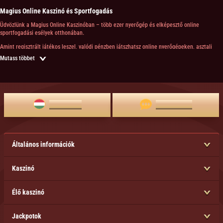
Magius Online Kaszinó és Sportfogadás
Üdvözlünk a Magius Online Kaszinóban – több ezer nyerőgép és elképesztő online
sportfogadási esélyek otthonában.
Amint regisztrált játékos leszel, valódi pénzben játszhatsz online nyerőgépeken, asztali
játékokon, élő játékokon és még sok máson. Ha pedig sportfogadó vagy, akkor sem
Mutass többet
maradsz ki: sportfogadási lehetőségeink kiterjednek világszerte, bőséges
sporteseményekkel és kiemelkedő oddsokkal.
A Magius oldalánszeretnénk, ha játékosaink maximálisan kihasználhatnák befizetéseiket,
ezért Üdvözlő Bónuszt és számos heti ajánlatot biztosítunk, amelyek igényelhetők.
MAGYAR
ÉLŐ CHAT
Regisztrálj most, hogy kipróbálhasd online kaszinónkat és felfedezd Sportfogadási
Részlegünket!
Magius Online Kaszinó
Általános információk
Online kaszinónkban több ezer online nyerőgép és élő játék közül választhatsz! Legyen szó
egyedül játszott online nyerőgépekről vagy több játékossal együtt élő játékokról, nálunk
biztosan megtalálod a számodra megfelelő játékot.
Kaszinó
Íme néhány online kaszinójáték, amelyeket játszhatsz:
Nyerőgépek
– Élvezd a klasszikus, videós, megaways és bónusz vásárlási funkcióval
Élő kaszinó
rendelkező nyerőgépeket.
Élő játékok
– Szeretsz élőben játszani? Számos klasszikus és különleges játékshow vár
rád.
Jackpotok
Jackpotok
– Ha szereted a jackpot játékokat, többféle jackpotot is kipróbálhatsz,