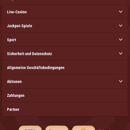
Live-Casino
Jackpot-Spiele
Sport
Sicherheit und Datenschutz
Allgemeine Geschäftsbedingungen
Aktionen
Zahlungen
Partner