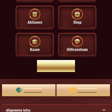
Aktionen
Shop
Kasse
Hilfezentrum
STARTSEITE
DEUTSCH
LIVE CHAT
Allgemeine Infos