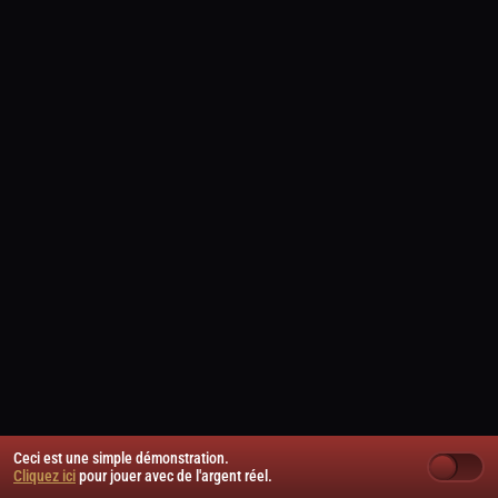
Ceci est une simple démonstration.
Cliquez ici
pour jouer avec de l'argent réel.