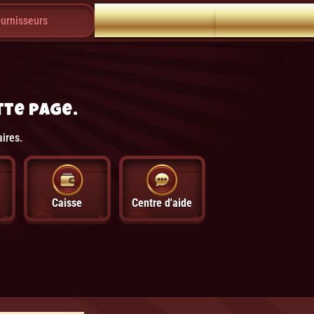
SE CONNECTER
S'INSCRIRE
ournisseurs
tte page.
ires.
Caisse
Centre d'aide