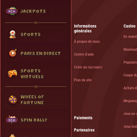
JACKPOTS
NEW
Informations
Casino
générales
SPORTS
En vedet
À propos de nous
Nouveau
PARIS EN DIRECT
Centre d'aide
Populair
Créer un raccourci
SPORTS
Coupe d
VIRTUELS
Plan du site
Achats d
WHEEL OF
Megawa
FORTUNE
Jeux en 
Paiements
SPIN RALLY
NEW
Jeux ins
Partenaires