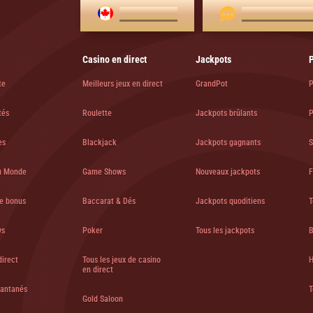
FRANÇAIS
CLAVARDAGE
Casino en direct
Jackpots
P
te
Meilleurs jeux en direct
GrandPot
P
tés
Roulette
Jackpots brûlants
P
es
Blackjack
Jackpots gagnants
S
u Monde
Game Shows
Nouveaux jackpots
F
e bonus
Baccarat & Dés
Jackpots quoditiens
T
ys
Poker
Tous les jackpots
B
direct
Tous les jeux de casino
H
en direct
tantanés
T
Gold Saloon