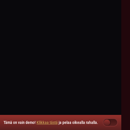
Tämä on vain demo!
Klikkaa tästä
ja pelaa oikealla rahalla.