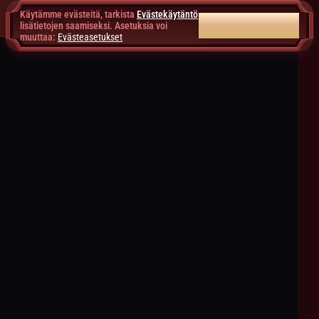
Käytämme evästeitä, tarkista
Evästekäytäntö
HYVÄKSY KAIKKI
lisätietojen saamiseksi. Asetuksia voi
muuttaa:
Evästeasetukset