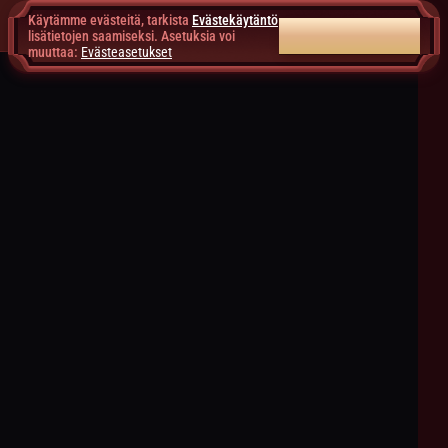
Käytämme evästeitä, tarkista
Evästekäytäntö
HYVÄKSY KAIKKI
lisätietojen saamiseksi. Asetuksia voi
muuttaa:
Evästeasetukset