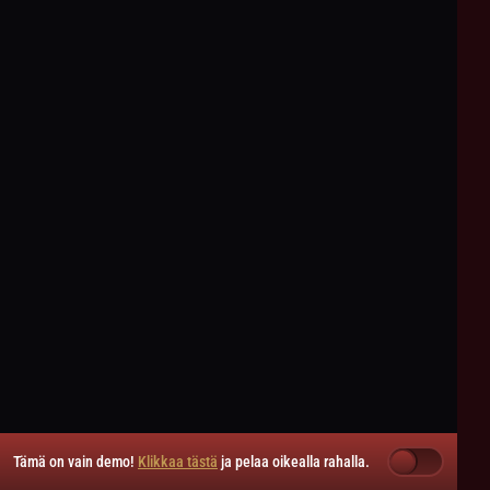
Tämä on vain demo!
Klikkaa tästä
ja pelaa oikealla rahalla.