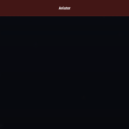
Aviator