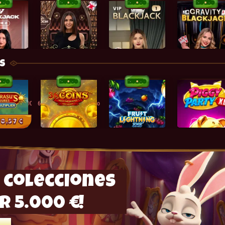
EVO
NUEVO
NUEVO
NUEVO
ackjack 2
Gold Saloon Blackjack
VIP Blackjack 1
Gravity Blackjac
s
EVO
NUEVO
NUEVO
reasures x1000
36 Coins Grand Gold Edition
Fruit Lightning 3x5
Piggy Party XL
78,57 €
 colecciones
 5.000 €!