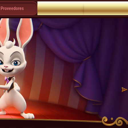
INICIA SESIÓN
REGÍSTRATE
, Proveedores