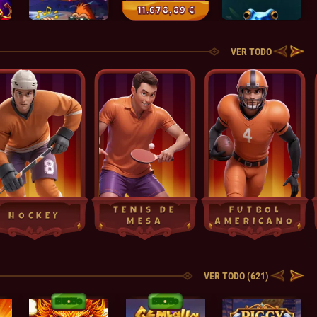
11.678,89 €
VER TODO
TENIS DE
FUTBOL
HOCKEY
MESA
AMERICANO
VER TODO (621)
NUEVO
NUEVO