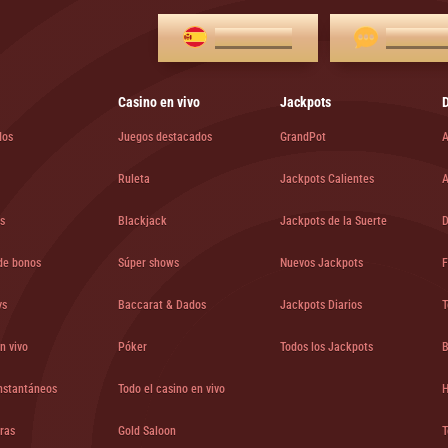
ra para jugar en nuestro casino en línea y explorar nuestra sección de apuestas deportivas!
ESPAÑOL
CHAT E
no
no en línea, encontrarás miles de opciones entre tragaperras y juegos en vivo. Tanto si te gu
os juegos en vivo junto a otros jugadores, tenemos la experiencia perfecta para cada estilo
Casino en vivo
Jackpots
unos de los juegos de casino en línea que puedes disfrutar:
dos
Juegos destacados
GrandPot
A
s
– Diviértete con todo tipo de tragaperras, desde las clásicas y las de video hasta las me
vivo
– ¿Prefieres jugar en vivo? Tenemos una amplia variedad de súper shows clásicos y orig
Si te apasionan los jackpots, tienes muchas opciones para jugar, como jackpots calientes, 
Ruleta
Jackpots Calientes
A
s.
 mesa
– Disfruta de una amplia variedad de juegos de mesa, incluyendo juegos de Gold Salo
s
Blackjack
Jackpots de la Suerte
D
cartas
– Dirígete al lobby de nuestro casino en vivo y disfruta de todos los juegos de cartas
dados
– Lanza los dados y vive una experiencia en tiempo real con un crupier en vivo.
de bonos
Súper shows
Nuevos Jackpots
F
 la mejor experiencia, hemos colaborado con los principales proveedores de casinos en líne
os mejores juegos de tragaperras y mucho más en Magius!
ys
Baccarat & Dados
Jackpots Diarios
T
vo de Magius
n vivo
Póker
Todos los Jackpots
B
s juegos de casino en vivo, estás de suerte. Contamos con cientos de juegos en vivo disponib
es o anfitriones reales se encarguen de todo.
nstantáneos
Todo el casino en vivo
H
 vivo de Magius, puedes disfrutar de una gran variedad de juegos, incluidos juegos con crupi
ras
Gold Saloon
T
unas de las opciones disponibles: