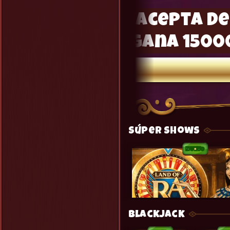
¡Acepta de
gana 1500
JUGAR AHORA
Súper Shows
NUEVO
Land of Ra
Blackjack