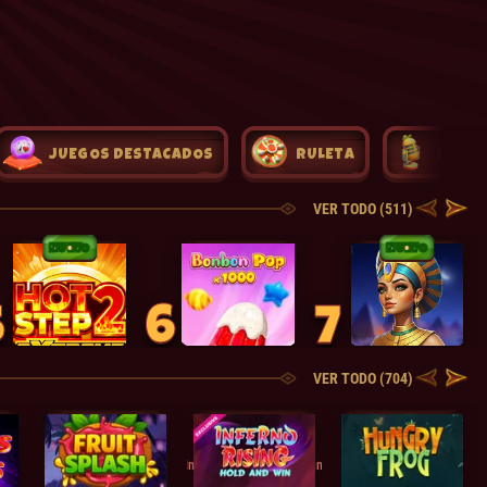
JUEGOS DESTACADOS
RULETA
SÚPE
VER TODO (511)
NUEVO
NUEVO
Hot Step 2 Extreme
Bonbon Pop 1000
Cash of Cleopatra 2
6
7
VER TODO (704)
Fruit Splash
Inferno Rising: Hold & Win
Hungry Frog