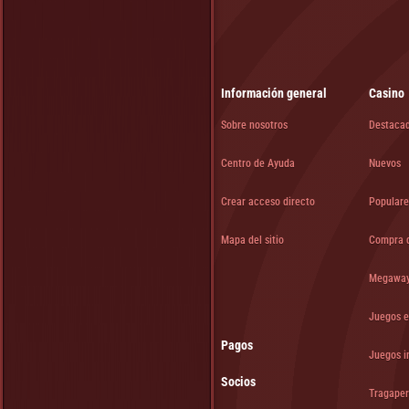
¡Regístrate aho
Magius Casi
En nuestro casi
la emoción de l
Información general
Casino
Aquí tienes alg
Sobre nosotros
Destaca
Tragaperra
Juegos en 
Jackpots
- 
Centro de Ayuda
Nuevos
dream drop
Juegos de
Crear acceso directo
Populare
Juegos de 
Juegos de 
Mapa del sitio
Compra 
Para garantizar
¡Disfruta de l
Megawa
Casino en vi
Juegos e
Si prefieres lo
Pagos
que los crupier
Juegos i
En el casino en
Socios
Tragaper
Aquí tienes alg