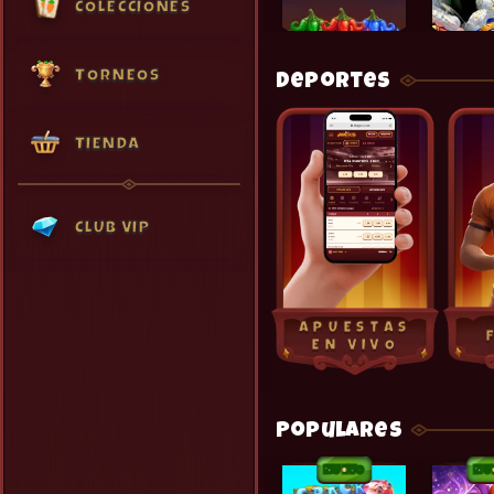
COLECCIONES
TORNEOS
Deportes
TIENDA
CLUB VIP
APUESTAS
EN VIVO
Populares
NUEVO
NU