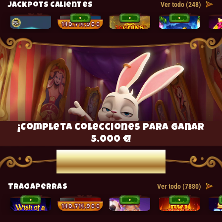
Jackpots Calientes
Ver todo (248)
NUEVO
NUEVO
NUEVO
140.714,96 €
¡Completa colecciones para ganar
5.000 €!
RECOGER AHORA
Tragaperras
Ver todo (7880)
NUEVO
NUEVO
NUEVO
140.714,96 €