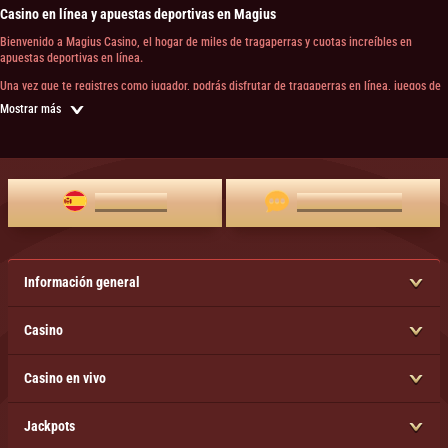
Casino en línea y apuestas deportivas en Magius
Bienvenido a Magius Casino, el hogar de miles de tragaperras y cuotas increíbles en
apuestas deportivas en línea.
Una vez que te registres como jugador, podrás disfrutar de tragaperras en línea, juegos de
mesa, juegos en vivo y mucho más, apostando con dinero real. Y si lo tuyo son las apuestas
Mostrar más
deportivas, también tenemos todo lo que necesitas. Nuestras opciones deportivas son
amplias, con mercados globales y una gran variedad de deportes en los que apostar.
Además, ofrecemos cuotas de primer nivel para que saques el máximo provecho.
En Magius, queremos que nuestros jugadores sientan que aprovechan al máximo sus
depósitos, por lo que ofrecemos un Bono de Bienvenida y varias promociones semanales.
ESPAÑOL
CHAT EN VIVO
¡Regístrate ahora para jugar en nuestro casino en línea y explorar nuestra sección de
apuestas deportivas!
Magius Casino
Información general
En nuestro casino en línea, encontrarás miles de opciones entre tragaperras y juegos en
vivo. Tanto si te gusta disfrutar de las tragaperras en solitario como si prefieres la emoción
Casino
de los juegos en vivo junto a otros jugadores, tenemos la experiencia perfecta para cada
estilo de juego.
Casino en vivo
Aquí tienes algunos de los juegos de casino en línea que puedes disfrutar:
Tragaperras
– Diviértete con todo tipo de tragaperras, desde las clásicas y las de video
hasta las megaways y aquellas con compra de bono.
Jackpots
Juegos en vivo
– ¿Prefieres jugar en vivo? Tenemos una amplia variedad de súper