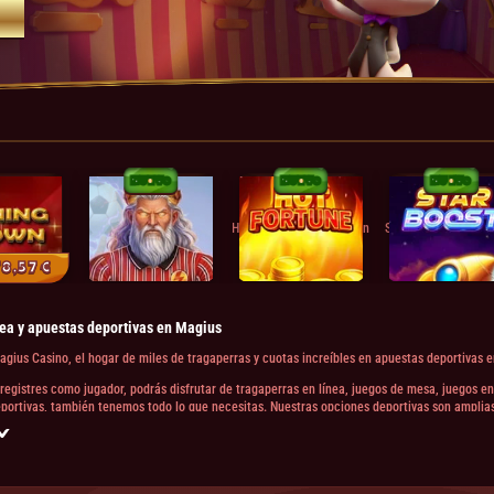
NUEVO
NUEVO
NUEVO
g Crown
3 Gods Of Goalympus
Hot Fortune Hold and Win
Star Boost: Hold an
78,57 €
nea y apuestas deportivas en Magius
gius Casino, el hogar de miles de tragaperras y cuotas increíbles en apuestas deportivas e
registres como jugador, podrás disfrutar de tragaperras en línea, juegos de mesa, juegos en
eportivas, también tenemos todo lo que necesitas. Nuestras opciones deportivas son amplia
r. Además, ofrecemos cuotas de primer nivel para que saques el máximo provecho.
remos que nuestros jugadores sientan que aprovechan al máximo sus depósitos, por lo que