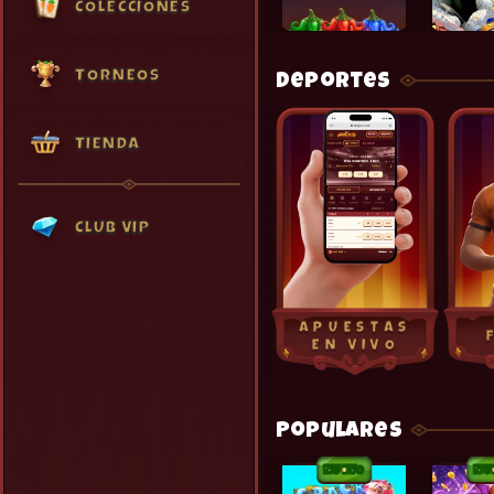
COLECCIONES
TORNEOS
Deportes
TIENDA
CLUB VIP
APUESTAS
EN VIVO
Populares
NUEVO
NU