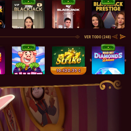
NUEVO
NUEVO
NUEVO
k
VIP Blackjack 5
Luxe Blackjack 1
Blackjack Prestige
VER TODO (248)
NUEVO
NUEVO
Huff n' Wolf
777 Strike
Mad Hit Diamonds Deluxe
10.428,39 €