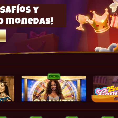
safíos y
0 monedas!
NUEVO
Gravity Wheel
14