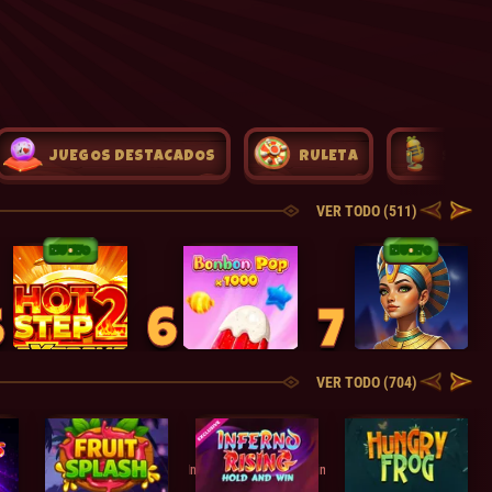
JUEGOS DESTACADOS
RULETA
SÚPE
VER TODO (511)
NUEVO
NUEVO
Hot Step 2 Extreme
Bonbon Pop 1000
Cash of Cleopatra 2
6
7
VER TODO (704)
Fruit Splash
Inferno Rising: Hold & Win
Hungry Frog