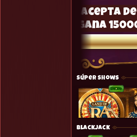
¡Acepta de
gana 1500
JUGAR AHORA
Súper Shows
NUEVO
Land of Ra
Blackjack