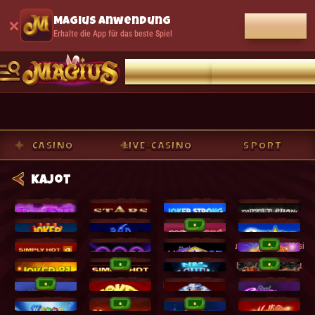
Magius Anwendung
ÖFFNEN
Erhalte die App für das beste Spiel
EINLOGGEN
REGISTRIEREN
CASINO
LIVE-CASINO
SPORT
Kajot
Festival Fruit
Stars
Joker Strong
Puppet Show
NEU
Joker Boom Plus
Bad Wolf
Book Of Moon
9 Stars
NEU
Simply Hot 4
Turbo 27
Vegas 27 Street
Multi Vegas 81 Exclusive
NEU
NEU
Joker 81
Simply Hot 4 Plus
Kajot Alchemy
Dynamite 27 Street
NEU
Kajot Lines Street
Joker 27 Plus
Multi Diamonds 81
Gem Stone Street
NEU
NEU
Happy Diamonds
Vikings 2
Alien Fun 41
Multi Vegas 81