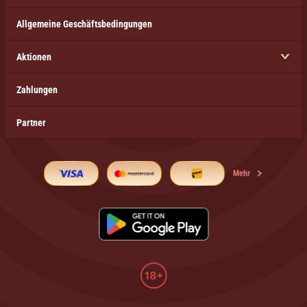
Allgemeine Geschäftsbedingungen
Aktionen
Zahlungen
Partner
Mehr