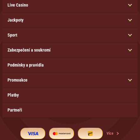
Live Casino
Jackpoty
Sport
Zabezpečení a soukromí
Podmínky a pravidla
Promoakce
Platby
Partneři
Více