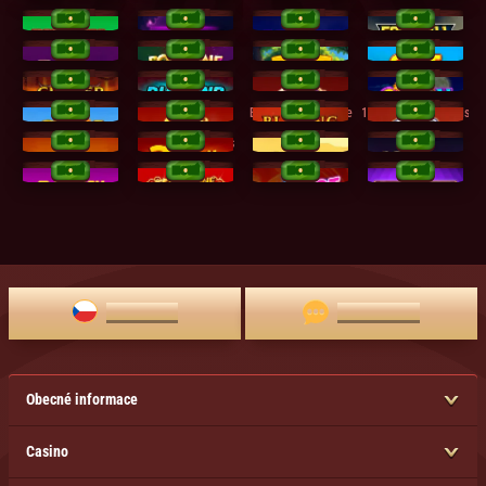
NOVÉ
NOVÉ
NOVÉ
NOVÉ
Buddha Gold
Galaxy Chase
Cybercats 2088
Football Hits
NOVÉ
NOVÉ
NOVÉ
NOVÉ
Fortune Love
Fortune Bags
Dice Club
Cube Guys
NOVÉ
NOVÉ
NOVÉ
NOVÉ
Clover Hell
Diamond Raid
1001 Fruit Wishes
Coinboy
NOVÉ
NOVÉ
NOVÉ
NOVÉ
Chili XXX
Crime Town
Blazing Crown Dice
1000 Olympus Rivals
NOVÉ
NOVÉ
NOVÉ
NOVÉ
3 Pharaohs
3 Spirit Volcanoes
3 Totem Animals
12 Fortune Signs
NOVÉ
NOVÉ
NOVÉ
NOVÉ
3 Energy Crowns
3 Fortune Souls
88 Hot Pot
Jokers Joy
ČEŠTINA
LIVE CHAT
Obecné informace
Casino