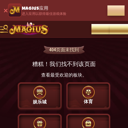
Magius应用
打开
进入应用以获得最佳游戏体验
登录
注册
404页面未找到
糟糕！我们找不到该页面
查看最受欢迎的板块。
体育
娱乐城