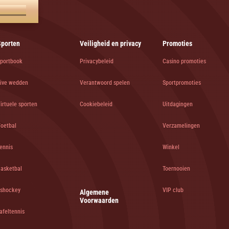
E CHAT
Sporten
Veiligheid en privacy
Promoties
portbook
Privacybeleid
Casino promoties
ive wedden
Verantwoord spelen
Sportpromoties
irtuele sporten
Cookiebeleid
Uitdagingen
oetbal
Verzamelingen
ennis
Winkel
asketbal
Toernooien
jshockey
VIP club
Algemene
Voorwaarden
afeltennis