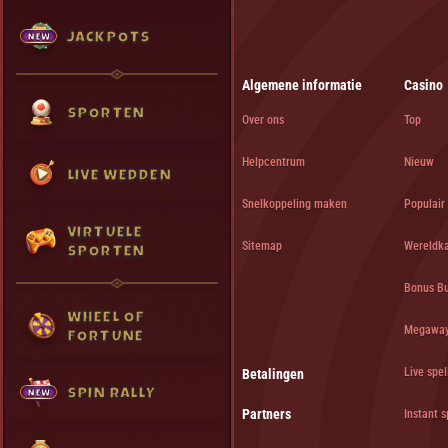
JACKPOTS
NEW
Algemene informatie
Casino
SPORTEN
Over ons
Top
Helpcentrum
Nieuw
LIVE WEDDEN
Snelkoppeling maken
Populair
VIRTUELE
Sitemap
Wereldk
SPORTEN
Bonus B
WHEEL OF
Megawa
FORTUNE
Live spel
Betalingen
SPIN RALLY
NEW
Partners
Instant s