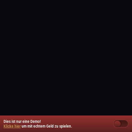
Dies ist nur eine Demo!
Klicke hier
um mit echtem Geld zu spielen.