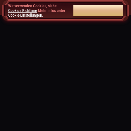
Wir verwenden Cookies, siehe
ALLES AKZEPTIEREN
Cookies Richtlinie
Mehr Infos unter
Cookie-Einstellungen.